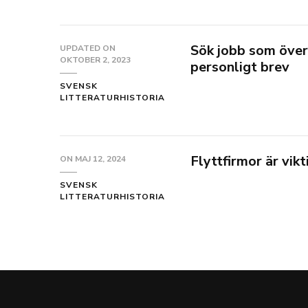
Sök jobb som över
UPDATED ON
OKTOBER 2, 2023
personligt brev
SVENSK
LITTERATURHISTORIA
Flyttfirmor är vik
ON
MAJ 12, 2024
SVENSK
LITTERATURHISTORIA