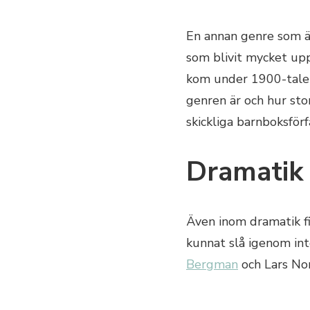
En annan genre som är
som blivit mycket up
kom under 1900-talets
genren är och hur stor
skickliga barnboksförf
Dramatik
Även inom dramatik fi
kunnat slå igenom in
Bergman
och Lars No