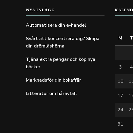
NYA INLÄGG
KALEN
Automatisera din e-handel
M
Svårt att koncentrera dig? Skapa
din drömläshörna
Tjäna extra pengar och köp nya
böcker
3
Marknadsför din bokaffär
10
1
Litteratur om håravfall
17
1
24
2
31