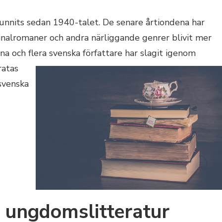
unnits sedan 1940-talet. De senare årtiondena har
inalromaner och andra närliggande genrer blivit mer
a och flera svenska författare har slagit igen
om
ratas
svenska
 ungdomslitteratur