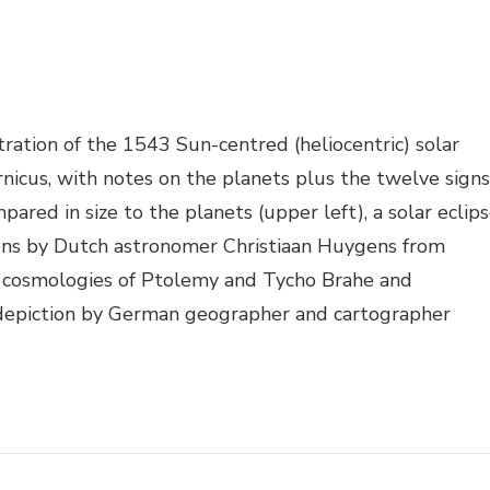
tration of the 1543 Sun-centred (heliocentric) solar
nicus, with notes on the planets plus the twelve signs
ared in size to the planets (upper left), a solar eclip
ations by Dutch astronomer Christiaan Huygens from
e cosmologies of Ptolemy and Tycho Brahe and
 depiction by German geographer and cartographer