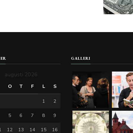
DER
GALLERI
augusti 2026
T
O
T
F
L
S
1
2
4
5
6
7
8
9
1
12
13
14
15
16