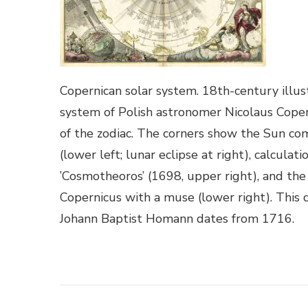
Copernican solar system. 18th-century illus
system of Polish astronomer Nicolaus Coper
of the zodiac. The corners show the Sun comp
(lower left; lunar eclipse at right), calcul
’Cosmotheoros’ (1698, upper right), and th
Copernicus with a muse (lower right). This
Johann Baptist Homann dates from 1716.