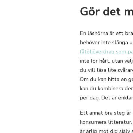
Gör det m
En läshörna är ett bra
behöver inte slänga ut
fåtöljöverdrag som pa
inte för hårt, utan vä
du vill läsa lite svåra
Om du kan hitta en ge
kan du kombinera den
per dag. Det är enklar
Ett annat bra steg är
konsumera litteratur.
är ärlig mot dig själv