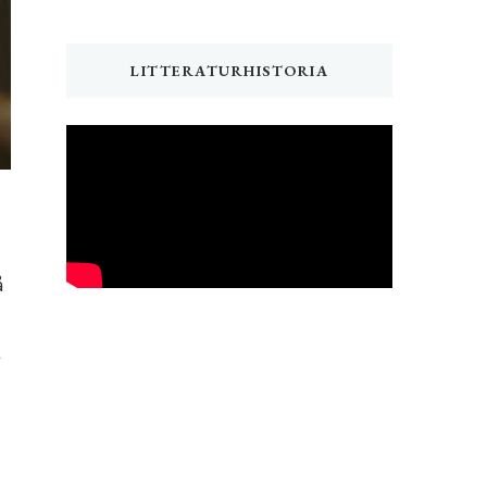
LITTERATURHISTORIA
å
t