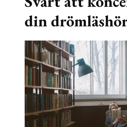
Svårt att konce
din drömläshö