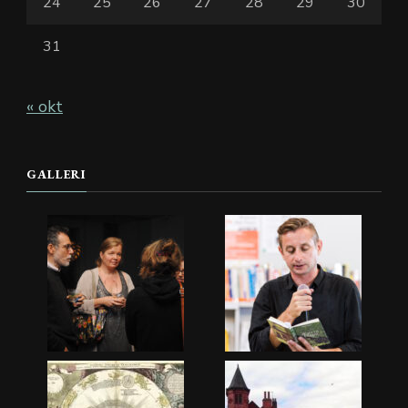
24
25
26
27
28
29
30
31
« okt
GALLERI